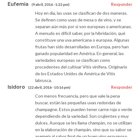
Eufemia
Responder
(9 abril, 2016 -1:22 pm)
Hoy en día, las uvas se clasifican de dos maneras.
Se definen como uvas de mesa o de vino, y se
separan aún más por si son europeas o americanas.
A menudo es difícil saber, por la hibridación, qué
constituye una uva americana o europea. Algunas
frutas han sido desarrolladas en Europa, pero han
ganado popularidad en América. En general, las
variedades europeas se clasifican como
procedentes del cultivar Vitis vinifera. Originario
de los Estados Unidos de América de Vitis
labrusca.
Isidoro
Responder
(22 abril, 2016 -10:16 pm)
Con menos frecuencia, pero que vale la pena
buscar, están las pequeñas uvas redondas de
champagne. Estos pueden tener carne roja o verde
dependiendo de la variedad. Son crujientes y muy
dulces. Aunque se les llama champán, no se utilizan
en la elaboración de champán, sino que su sabor se
asemeja al sabor final de un buen vino espumoso.