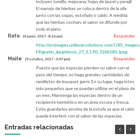
incluyen tomillo, mejorana, hojas de laurel y perejil.
El manojo de hierbas se coloca dentro de la olla
junto con las sopas, estofado o caldo. A medida
que las hierbas cocinan, el sabor se difunde por
todo el plato.
Rafa
Responder
(4 junio, 2017 -8:16 am)
http://orsimages.unileversolutions.com/ORS_Images/
FR/gratin_dauphinois_27_3.1.90_326X580.Jpeg
Maite
Responder
(9 octubre, 2017 -3:07 pm)
Puesto que las especias pierden su sabor con el
paso del tiempo, no haga grandes cantidades de
ramilletes de bouquet garni. En su lugar, haga lotes
más pequeños que se puedan utilizar en el plazo de
un mes. Mantenga las especias dentro de un
recipiente hermético en un área oscura y fresca.
Evite guardarlos encima de la estufa ya que el calor
puede interferir con el sabor de las especias.
Entradas relacionadas